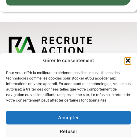
Nos bureaux
Gérer le consentement
Canada
3 Place Ville-Marie, suite 400
Pour vous offrir la meilleure expérience possible, nous utilisons des
Montréal (Québec) H3B 2E3
États-Unis
technologies comme les cookies pour stocker et/ou accéder aux
8 The Green, Suite A
informations de votre appareil. En acceptant ces technologies, vous nous
Dover (Delaware) 19901
À propos
autorisez à traiter des données telles que votre comportement de
navigation ou vos identifiants uniques sur ce site. Le refus ou le retrait de
Politique de confidentialité
votre consentement peut affecter certaines fonctionnalités.
Plan accessibilité
Nous rejoindre
Nous suivre
Accepter
Refuser