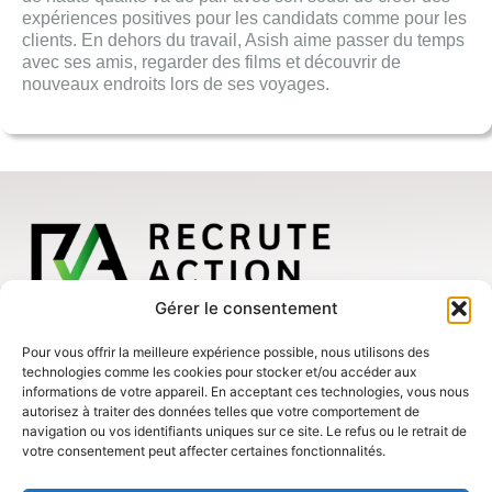
expériences positives pour les candidats comme pour les
clients. En dehors du travail, Asish aime passer du temps
avec ses amis, regarder des films et découvrir de
nouveaux endroits lors de ses voyages.
Nos bureaux
Gérer le consentement
Canada
3 Place Ville-Marie, suite 400
Pour vous offrir la meilleure expérience possible, nous utilisons des
Montréal (Québec) H3B 2E3
États-Unis
technologies comme les cookies pour stocker et/ou accéder aux
8 The Green, Suite A
informations de votre appareil. En acceptant ces technologies, vous nous
Dover (Delaware) 19901
autorisez à traiter des données telles que votre comportement de
À propos
navigation ou vos identifiants uniques sur ce site. Le refus ou le retrait de
Politique de confidentialité
votre consentement peut affecter certaines fonctionnalités.
Plan accessibilité
Nous rejoindre